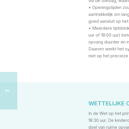
via de toeslag, waa
• Openingstijden zou
aantrekkelijk om lan
goed aansluit op he
• Meerdere tijdsblo
uur of 18:00 uur) be
opvang duurder en i
Daarom werkt het sy
niet op het precieze
WETTELIJKE 
In de Wet op het pri
18:30 uur. De kinder
doel van ruime opvan