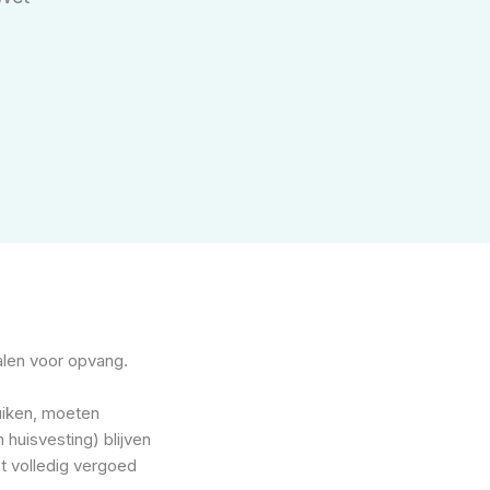
alen voor opvang.
uiken, moeten
huisvesting) blijven
et volledig vergoed