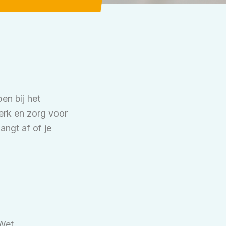
en bij het
erk en zorg voor
angt af of je
 Wet