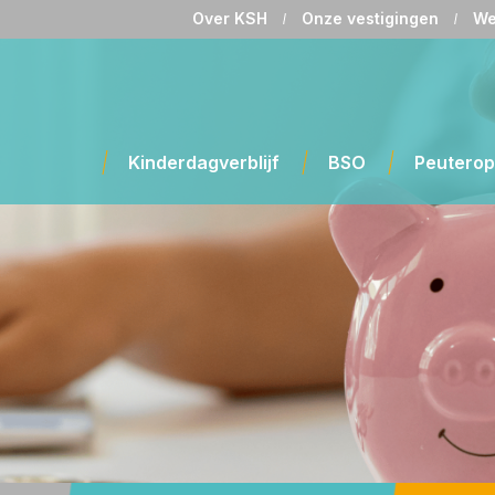
Over KSH
Onze vestigingen
We
Kinderdagverblijf
BSO
Peutero