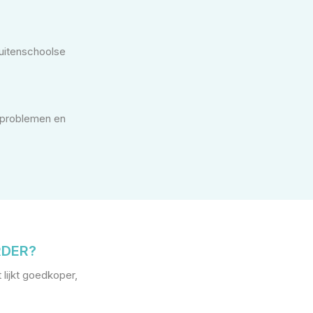
buitenschoolse
 problemen en
RDER?
lijkt goedkoper,