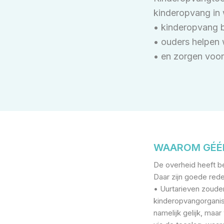
kinderopvang in 
• kinderopvang b
• ouders helpen 
• en zorgen voor
WAAROM GÉÉN
De overheid heeft b
Daar zijn goede red
• Uurtarieven zoude
kinderopvangorganisa
namelijk gelijk, maa