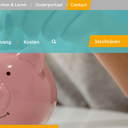
rken & Leren
Ouderportaal
Contact
Inschrijven
pvang
Kosten