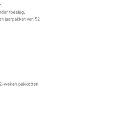
n.
nder toeslag.
en jaarpakket van 52
52-weken pakketten