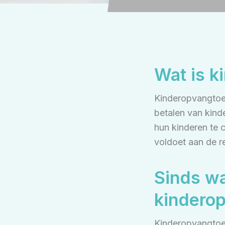
Wat is k
Kinderopvangtoes
betalen van kind
hun kinderen te 
voldoet aan de r
Sinds w
kindero
Kinderopvangtoes