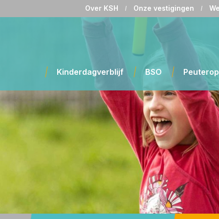
Over KSH
Onze vestigingen
We
Kinderdagverblijf
BSO
Peutero