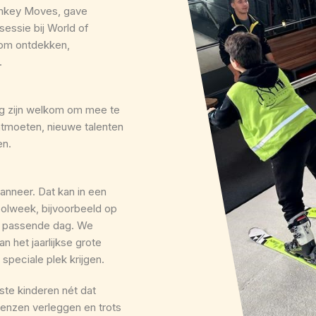
onkey Moves, gave
essie bij World of
t om ontdekken,
.
ing zijn welkom om mee te
ntmoeten, nieuwe talenten
en.
wanneer. Dat kan in een
oolweek, bijvoorbeeld op
e passende dag. We
an het jaarlijkse grote
speciale plek krijgen.
ste kinderen nét dat
renzen verleggen en trots