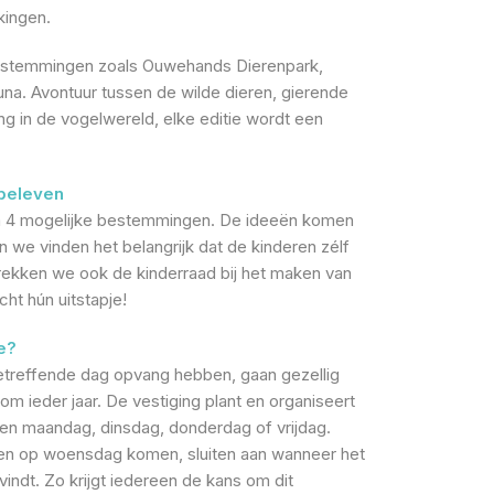
kingen.
estemmingen zoals Ouwehands Dierenpark,
fauna. Avontuur tussen de wilde dieren, gierende
g in de vogelwereld, elke editie wordt een
beleven
 à 4 mogelijke bestemmingen. De ideeën komen
n we vinden het belangrijk dat de kinderen zélf
kken we ook de kinderraad bij het maken van
ht hún uitstapje!
e?
betreffende dag opvang hebben, gaan gezellig
m ieder jaar. De vestiging plant en organiseert
een maandag, dinsdag, donderdag of vrijdag.
een op woensdag komen, sluiten aan wanneer het
svindt. Zo krijgt iedereen de kans om dit