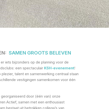
EN:
S
AMEN GROOTS BELEVEN
 er iets bijzonders op de planning voor de
dsclubs: een spectaculair
KSH-evenement
!
plezier, talent en samenwerking centraal staan
rschillende vestigingen samenkomen voor één
georganiseerd door (één van) onze
en Actief, samen met een enthousiast
m bestaat uit betrokken collega’s van