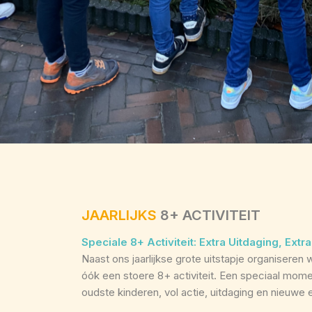
JAARLIJKS
8+ ACTIVITEIT
Speciale 8+ Activiteit: Extra Uitdaging, Extra
Naast ons jaarlijkse grote uitstapje organiseren
óók een stoere 8+ activiteit. Een speciaal mom
oudste kinderen, vol actie, uitdaging en nieuwe 