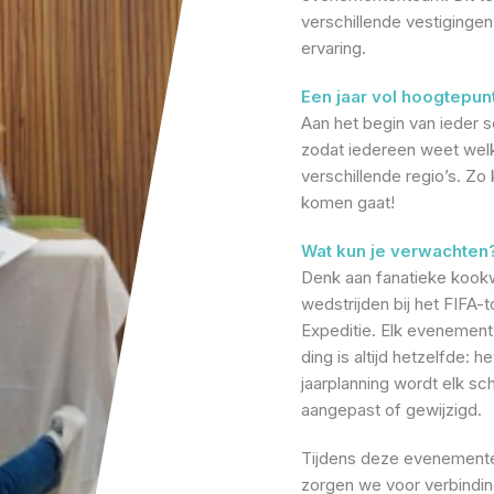
verschillende vestiginge
ervaring.
Een jaar vol hoogtepun
Aan het begin van ieder s
zodat iedereen weet wel
verschillende regio’s. Zo
komen gaat!
Wat kun je verwachten
Denk aan fanatieke kook
wedstrijden bij het FIFA-
Expeditie. Elk evenement
ding is altijd hetzelfde:
jaarplanning wordt elk s
aangepast of gewijzigd.
Tijdens deze evenemente
zorgen we voor verbindin