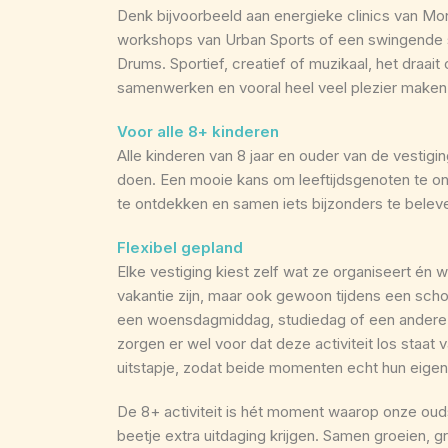
Denk bijvoorbeeld aan energieke clinics van M
workshops van Urban Sports of een swingende s
Drums. Sportief, creatief of muzikaal, het draai
samenwerken en vooral heel veel plezier maken
Voor alle 8+ kinderen
Alle kinderen van 8 jaar en ouder van de vestig
doen. Een mooie kans om leeftijdsgenoten te o
te ontdekken en samen iets bijzonders te belev
Flexibel gepland
Elke vestiging kiest zelf wat ze organiseert én 
vakantie zijn, maar ook gewoon tijdens een sch
een woensdagmiddag, studiedag of een ander
zorgen er wel voor dat deze activiteit los staat v
uitstapje, zodat beide momenten echt hun eigen 
De 8+ activiteit is hét moment waarop onze oud
beetje extra uitdaging krijgen. Samen groeien, g