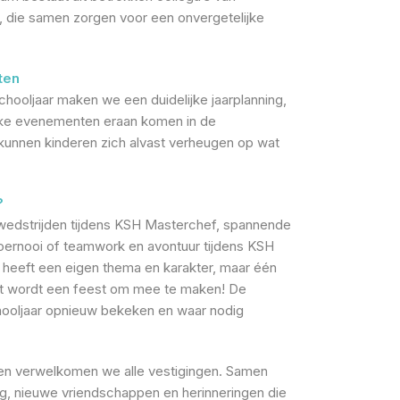
n, die samen zorgen voor een onvergetelijke
ten
chooljaar maken we een duidelijke jaarplanning,
ke evenementen eraan komen in de
 kunnen kinderen zich alvast verheugen op wat
?
wedstrijden tijdens KSH Masterchef, spannende
toernooi of teamwork en avontuur tijdens KSH
 heeft een eigen thema en karakter, maar één
 het wordt een feest om mee te maken! De
chooljaar opnieuw bekeken en waar nodig
n verwelkomen we alle vestigingen. Samen
g, nieuwe vriendschappen en herinneringen die