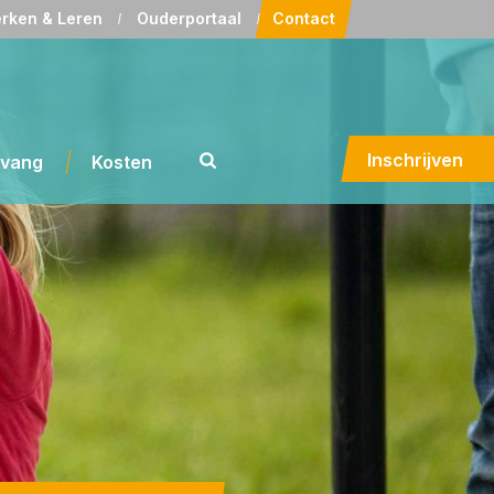
rken & Leren
Ouderportaal
Contact
Inschrijven
pvang
Kosten