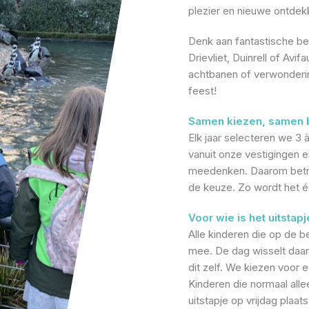
plezier en nieuwe ontdek
Denk aan fantastische b
Drievliet, Duinrell of Avi
achtbanen of verwonderin
feest!
Samen kiezen, samen 
Elk jaar selecteren we 3
vanuit onze vestigingen e
meedenken. Daarom betre
de keuze. Zo wordt het éc
Voor wie is het uitstapj
Alle kinderen die op de 
mee. De dag wisselt daaro
dit zelf. We kiezen voor 
Kinderen die normaal all
uitstapje op vrijdag plaat