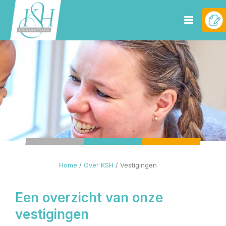
Home
/
Over KSH
/
Vestigingen
Een overzicht van onze
vestigingen