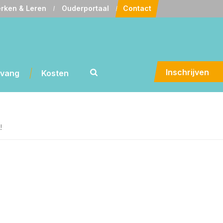
rken & Leren
Ouderportaal
Contact
Inschrijven
pvang
Kosten
!