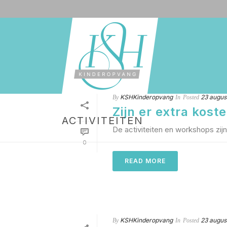
KSHKinderopvang
23 augus
By
In
Posted
Zijn er extra kost
ACTIVITEITEN
De activiteiten en workshops zijn 
0
READ MORE
KSHKinderopvang
23 augus
By
In
Posted