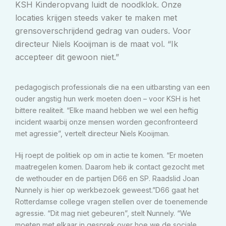
KSH Kinderopvang luidt de noodklok. Onze
locaties krijgen steeds vaker te maken met
grensoverschrijdend gedrag van ouders. Voor
directeur Niels Kooijman is de maat vol. “Ik
accepteer dit gewoon niet.”
pedagogisch professionals die na een uitbarsting van een
ouder angstig hun werk moeten doen – voor KSH is het
bittere realiteit. “Elke maand hebben we wel een heftig
incident waarbij onze mensen worden geconfronteerd
met agressie”, vertelt directeur Niels Kooijman.
Hij roept de politiek op om in actie te komen. “Er moeten
maatregelen komen. Daarom heb ik contact gezocht met
de wethouder en de partijen D66 en SP. Raadslid Joan
Nunnely is hier op werkbezoek geweest.”D66 gaat het
Rotterdamse college vragen stellen over de toenemende
agressie. “Dit mag niet gebeuren”, stelt Nunnely. “We
moeten met elkaar in gesprek over hoe we de sociale